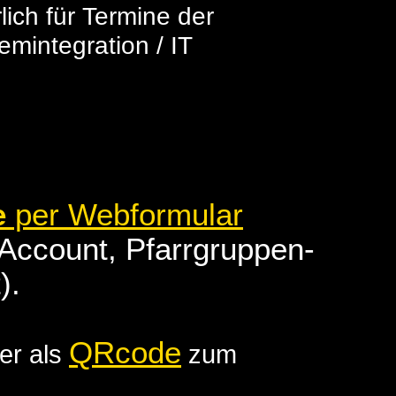
lich für Termine der
mintegration / IT
e
per Webformular
-Account, Pfarrgruppen-
).
QRcode
ier als
zum