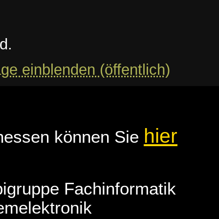
d.
e einblenden (öffentlich)
hier
hessen können Sie
bigruppe Fachinformatik
emelektronik