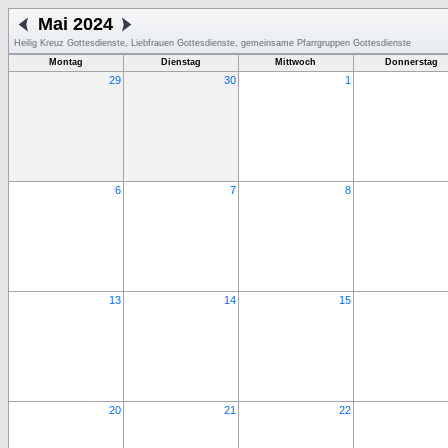
Mai 2024
Heilig Kreuz Gottesdienste, Liebfrauen Gottesdienste, gemeinsame Pfarrgruppen Gottesdienste
Montag
Dienstag
Mittwoch
Donnerstag
29
30
1
6
7
8
13
14
15
20
21
22