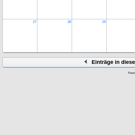
27
28
29
Einträge in die
Powe