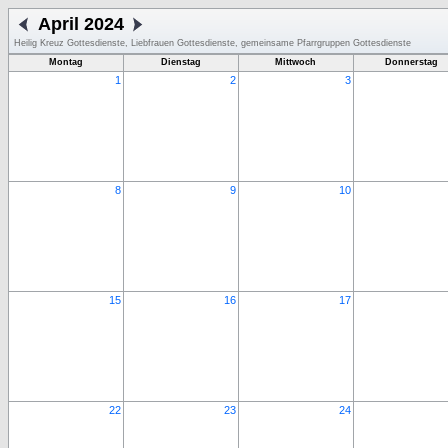
April 2024
Heilig Kreuz Gottesdienste, Liebfrauen Gottesdienste, gemeinsame Pfarrgruppen Gottesdienste
Montag
Dienstag
Mittwoch
Donnerstag
1
2
3
8
9
10
15
16
17
22
23
24