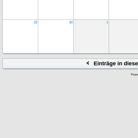
29
30
1
Einträge in die
Powe