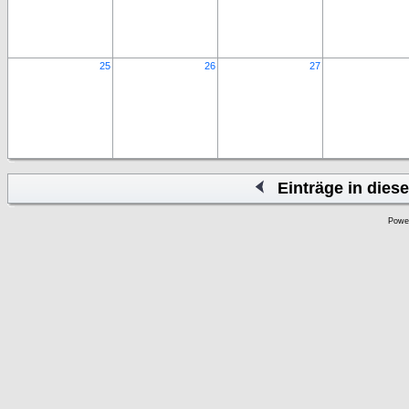
25
26
27
Einträge in die
Powe