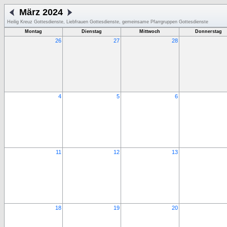
März 2024
Heilig Kreuz Gottesdienste, Liebfrauen Gottesdienste, gemeinsame Pfarrgruppen Gottesdienste
Montag
Dienstag
Mittwoch
Donnerstag
26
27
28
4
5
6
11
12
13
18
19
20