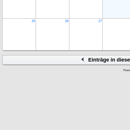
25
26
27
Einträge in die
Powe