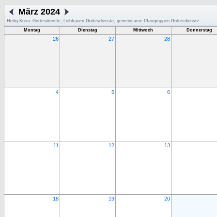
März 2024
Heilig Kreuz Gottesdienste, Liebfrauen Gottesdienste, gemeinsame Pfarrgruppen Gottesdienste
Montag
Dienstag
Mittwoch
Donnerstag
26
27
28
4
5
6
11
12
13
18
19
20