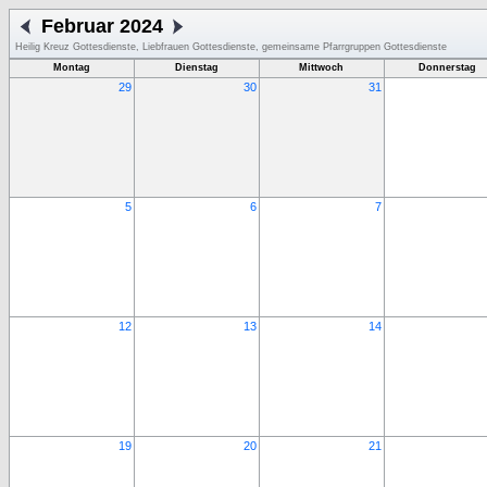
Februar 2024
Heilig Kreuz Gottesdienste, Liebfrauen Gottesdienste, gemeinsame Pfarrgruppen Gottesdienste
Montag
Dienstag
Mittwoch
Donnerstag
29
30
31
5
6
7
12
13
14
19
20
21