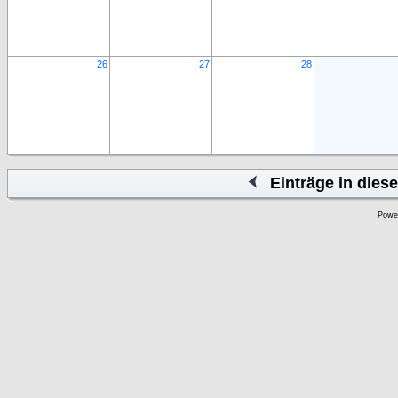
26
27
28
Einträge in die
Powe