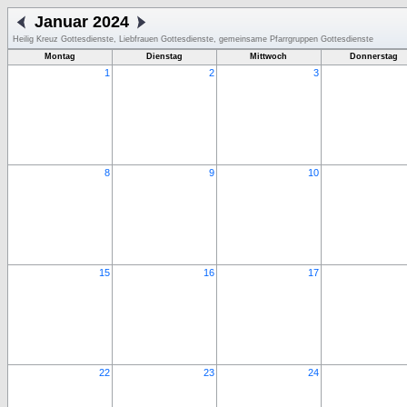
Januar 2024
Heilig Kreuz Gottesdienste, Liebfrauen Gottesdienste, gemeinsame Pfarrgruppen Gottesdienste
Montag
Dienstag
Mittwoch
Donnerstag
1
2
3
8
9
10
15
16
17
22
23
24