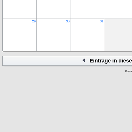
29
30
31
Einträge in die
Powe