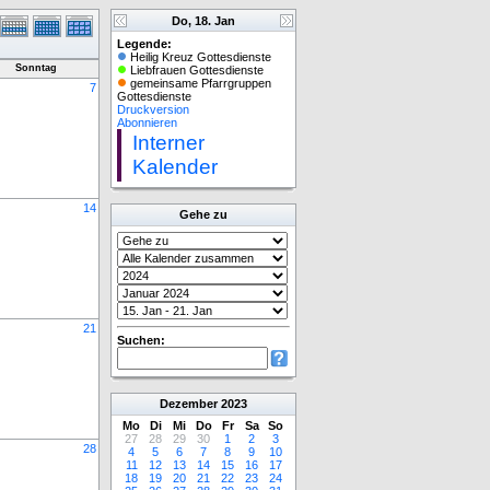
Do, 18. Jan
Legende:
Heilig Kreuz Gottesdienste
Sonntag
Liebfrauen Gottesdienste
gemeinsame Pfarrgruppen
7
Gottesdienste
Druckversion
Abonnieren
Interner
Kalender
14
Gehe zu
21
Suchen:
Dezember
2023
Mo
Di
Mi
Do
Fr
Sa
So
27
28
29
30
1
2
3
28
4
5
6
7
8
9
10
11
12
13
14
15
16
17
18
19
20
21
22
23
24