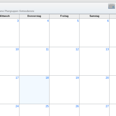
same Pfarrgruppen Gottesdienste
Mittwoch
Donnerstag
Freitag
Samstag
3
4
5
6
10
11
12
13
17
18
19
20
24
25
26
27