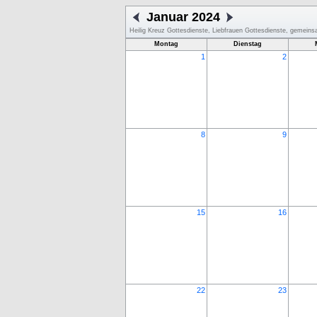
Januar 2024
Heilig Kreuz Gottesdienste, Liebfrauen Gottesdienste, gemein
Montag
Dienstag
1
2
8
9
15
16
22
23