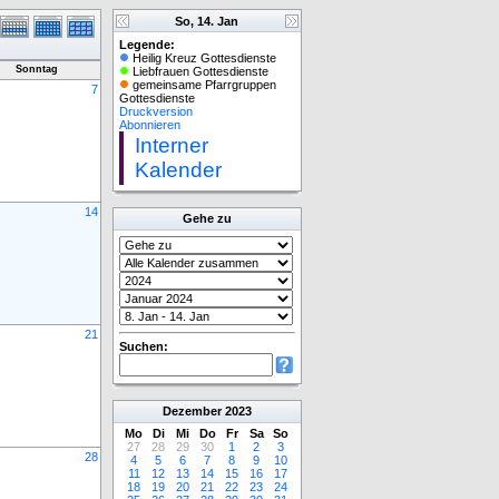
So, 14. Jan
Legende:
Heilig Kreuz Gottesdienste
Sonntag
Liebfrauen Gottesdienste
gemeinsame Pfarrgruppen
7
Gottesdienste
Druckversion
Abonnieren
Interner
Kalender
14
Gehe zu
21
Suchen:
Dezember
2023
Mo
Di
Mi
Do
Fr
Sa
So
27
28
29
30
1
2
3
28
4
5
6
7
8
9
10
11
12
13
14
15
16
17
18
19
20
21
22
23
24