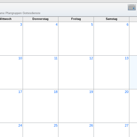
same Pfarrgruppen Gottesdienste
Mittwoch
Donnerstag
Freitag
Samstag
3
4
5
6
10
11
12
13
17
18
19
20
24
25
26
27