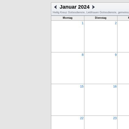
Januar 2024
Heilig Kreuz Gottesdienste, Liebfrauen Gottesdienste, gemein
Montag
Dienstag
1
2
8
9
15
16
22
23