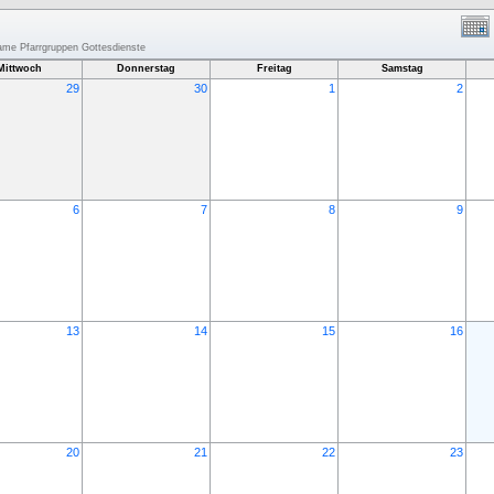
same Pfarrgruppen Gottesdienste
Mittwoch
Donnerstag
Freitag
Samstag
29
30
1
2
6
7
8
9
13
14
15
16
20
21
22
23