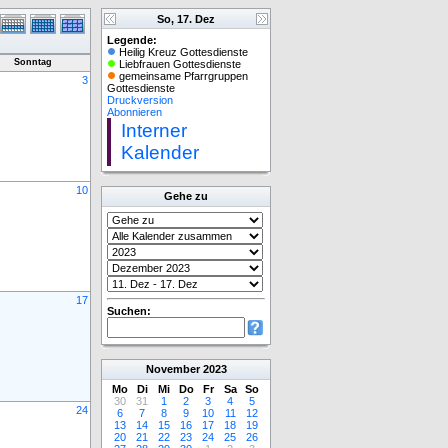
So, 17. Dez
Legende:
Heilig Kreuz Gottesdienste
Sonntag
Liebfrauen Gottesdienste
gemeinsame Pfarrgruppen
3
Gottesdienste
Druckversion
Abonnieren
Interner
Kalender
10
Gehe zu
17
Suchen:
November
2023
Mo
Di
Mi
Do
Fr
Sa
So
30
31
1
2
3
4
5
24
6
7
8
9
10
11
12
13
14
15
16
17
18
19
20
21
22
23
24
25
26