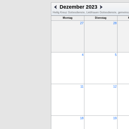
Dezember 2023
Heilig Kreuz Gottesdienste, Liebfrauen Gottesdienste, gemein
Montag
Dienstag
27
28
4
5
11
12
18
19