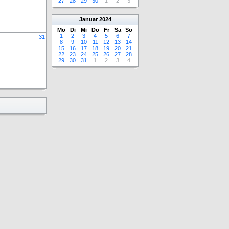
27
28
29
30
1
2
3
Januar
2024
Mo
Di
Mi
Do
Fr
Sa
So
1
2
3
4
5
6
7
31
8
9
10
11
12
13
14
15
16
17
18
19
20
21
22
23
24
25
26
27
28
29
30
31
1
2
3
4