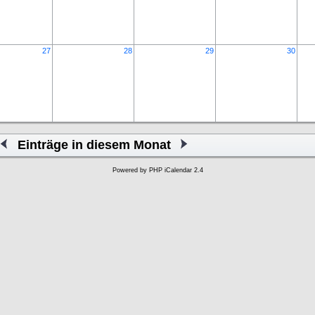
27
28
29
30
Einträge in diesem Monat
Powered by
PHP iCalendar 2.4