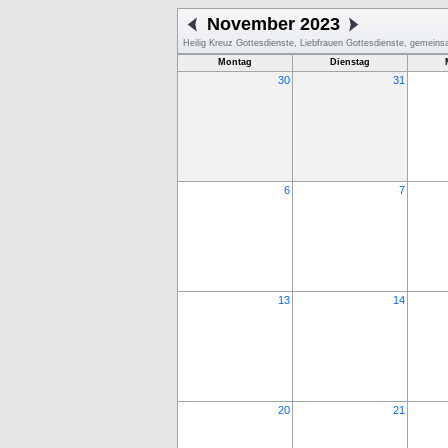
November 2023
Heilig Kreuz Gottesdienste, Liebfrauen Gottesdienste, gemein
Montag
Dienstag
30
31
6
7
13
14
20
21