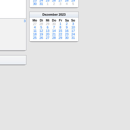
23
24
25
26
27
28
29
30
31
1
2
3
4
5
Dezember
2023
Mo
Di
Mi
Do
Fr
Sa
So
3
27
28
29
30
1
2
3
4
5
6
7
8
9
10
11
12
13
14
15
16
17
18
19
20
21
22
23
24
25
26
27
28
29
30
31