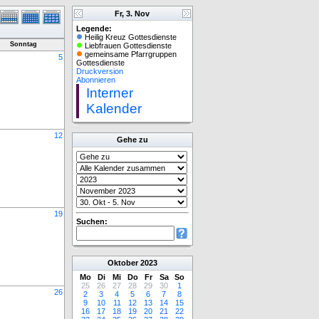
Fr, 3. Nov
Legende:
Heilig Kreuz Gottesdienste
Sonntag
Liebfrauen Gottesdienste
gemeinsame Pfarrgruppen
5
Gottesdienste
Druckversion
Abonnieren
Interner
Kalender
12
Gehe zu
19
Suchen:
Oktober
2023
Mo
Di
Mi
Do
Fr
Sa
So
25
26
27
28
29
30
1
26
2
3
4
5
6
7
8
9
10
11
12
13
14
15
16
17
18
19
20
21
22