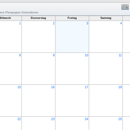
same Pfarrgruppen Gottesdienste
Mittwoch
Donnerstag
Freitag
Samstag
1
2
3
4
8
9
10
11
15
16
17
18
22
23
24
25