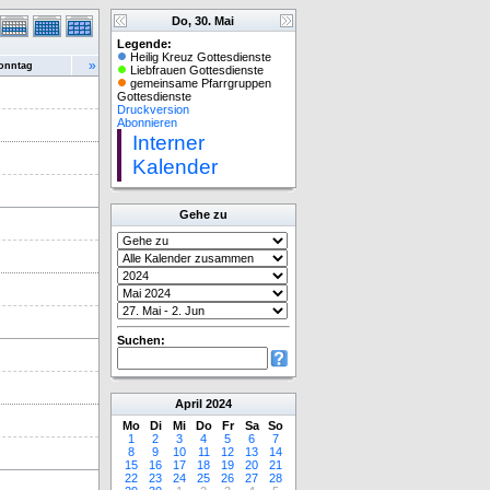
Do, 30. Mai
Legende:
Heilig Kreuz Gottesdienste
»
onntag
Liebfrauen Gottesdienste
gemeinsame Pfarrgruppen
Gottesdienste
Druckversion
Abonnieren
Interner
Kalender
Gehe zu
Suchen:
April
2024
Mo
Di
Mi
Do
Fr
Sa
So
1
2
3
4
5
6
7
8
9
10
11
12
13
14
15
16
17
18
19
20
21
22
23
24
25
26
27
28