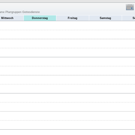
same Pfarrgruppen Gottesdienste
Mittwoch
Donnerstag
Freitag
Samstag
S