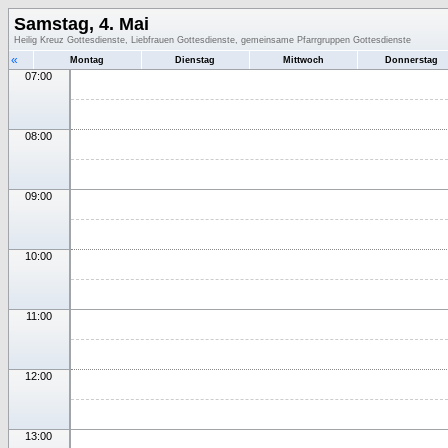
Samstag, 4. Mai
Heilig Kreuz Gottesdienste, Liebfrauen Gottesdienste, gemeinsame Pfarrgruppen Gottesdienste
«
Montag
Dienstag
Mittwoch
Donnerstag
07:00
08:00
09:00
10:00
11:00
12:00
13:00