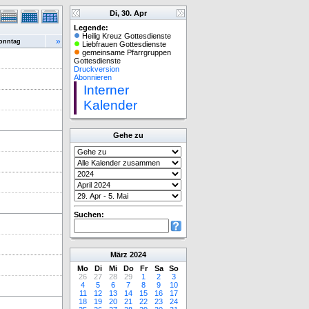
Di, 30. Apr
Legende:
Heilig Kreuz Gottesdienste
»
onntag
Liebfrauen Gottesdienste
gemeinsame Pfarrgruppen
Gottesdienste
Druckversion
Abonnieren
Interner
Kalender
Gehe zu
Suchen:
März
2024
Mo
Di
Mi
Do
Fr
Sa
So
26
27
28
29
1
2
3
4
5
6
7
8
9
10
11
12
13
14
15
16
17
18
19
20
21
22
23
24