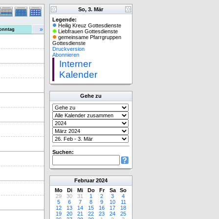
So, 3. Mär
Legende:
Heilig Kreuz Gottesdienste
»
onntag
Liebfrauen Gottesdienste
gemeinsame Pfarrgruppen
Gottesdienste
Druckversion
Abonnieren
Interner
Kalender
Gehe zu
Suchen:
Februar
2024
Mo
Di
Mi
Do
Fr
Sa
So
29
30
31
1
2
3
4
5
6
7
8
9
10
11
12
13
14
15
16
17
18
19
20
21
22
23
24
25