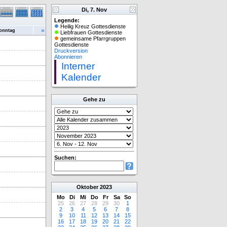
Di, 7. Nov
Legende:
Heilig Kreuz Gottesdienste
»
onntag
Liebfrauen Gottesdienste
gemeinsame Pfarrgruppen
Gottesdienste
Druckversion
Abonnieren
Interner
Kalender
Gehe zu
Suchen:
Oktober
2023
Mo
Di
Mi
Do
Fr
Sa
So
25
26
27
28
29
30
1
2
3
4
5
6
7
8
9
10
11
12
13
14
15
16
17
18
19
20
21
22