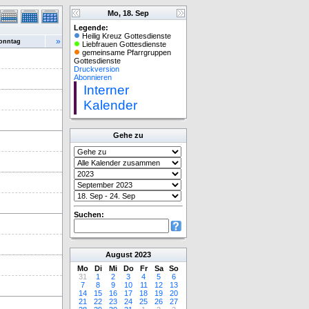
Mo, 18. Sep
Legende:
Heilig Kreuz Gottesdienste
»
onntag
Liebfrauen Gottesdienste
gemeinsame Pfarrgruppen
Gottesdienste
Druckversion
Abonnieren
Interner
Kalender
Gehe zu
Suchen:
August
2023
Mo
Di
Mi
Do
Fr
Sa
So
31
1
2
3
4
5
6
7
8
9
10
11
12
13
14
15
16
17
18
19
20
21
22
23
24
25
26
27