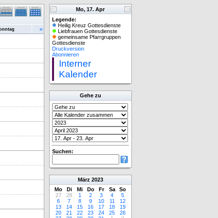
Mo, 17. Apr
Legende:
Heilig Kreuz Gottesdienste
»
onntag
Liebfrauen Gottesdienste
gemeinsame Pfarrgruppen
Gottesdienste
Druckversion
Abonnieren
Interner
Kalender
Gehe zu
Suchen:
März
2023
Mo
Di
Mi
Do
Fr
Sa
So
27
28
1
2
3
4
5
6
7
8
9
10
11
12
13
14
15
16
17
18
19
20
21
22
23
24
25
26