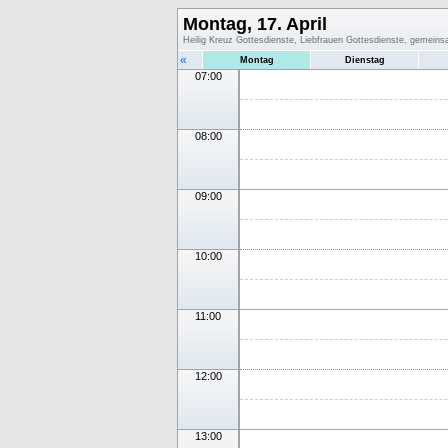
Montag, 17. April
Heilig Kreuz Gottesdienste, Liebfrauen Gottesdienste, gemein
«
Montag
Dienstag
07:00
08:00
09:00
10:00
11:00
12:00
13:00