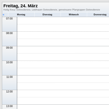
Freitag, 24. März
Heilig Kreuz Gottesdienste, Liebfrauen Gottesdienste, gemeinsame Pfarrgruppen Gottesdienste
«
Montag
Dienstag
Mittwoch
Donnerstag
07:00
08:00
09:00
10:00
11:00
12:00
13:00